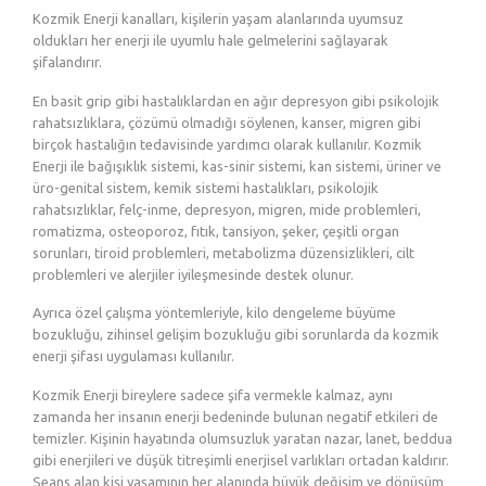
Kozmik Enerji kanalları, kişilerin yaşam alanlarında uyumsuz
oldukları her enerji ile uyumlu hale gelmelerini sağlayarak
şifalandırır.
En basit grip gibi hastalıklardan en ağır depresyon gibi psikolojik
rahatsızlıklara, çözümü olmadığı söylenen, kanser, migren gibi
birçok hastalığın tedavisinde yardımcı olarak kullanılır. Kozmik
Enerji ile bağışıklık sistemi, kas-sinir sistemi, kan sistemi, üriner ve
üro-genital sistem, kemik sistemi hastalıkları, psikolojik
rahatsızlıklar, felç-inme, depresyon, migren, mide problemleri,
romatizma, osteoporoz, fıtık, tansiyon, şeker, çeşitli organ
sorunları, tiroid problemleri, metabolizma düzensizlikleri, cilt
problemleri ve alerjiler iyileşmesinde destek olunur.
Ayrıca özel çalışma yöntemleriyle, kilo dengeleme büyüme
bozukluğu, zihinsel gelişim bozukluğu gibi sorunlarda da kozmik
enerji şifası uygulaması kullanılır.
Kozmik Enerji bireylere sadece şifa vermekle kalmaz, aynı
zamanda her insanın enerji bedeninde bulunan negatif etkileri de
temizler. Kişinin hayatında olumsuzluk yaratan nazar, lanet, beddua
gibi enerjileri ve düşük titreşimli enerjisel varlıkları ortadan kaldırır.
Seans alan kişi yaşamının her alanında büyük değişim ve dönüşüm