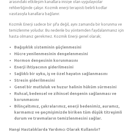
arasındaki etkileşim kanallara inisiye olan uygulayıcılar
rehberliğinde çalışır. Kozmik enerji terapisti belirli kodlar
vasıtasıyla kanallara bağlanır.
Kozmik Enerji sadece bir şifa değil, aynı zamanda bir korunma ve
temizlenme yoludur. Bu nedenle bu yöntemden faydalanmanız için
hasta olmanız gerekmez. Kozmik Enerji genel olarak;
Bağışıklık sisteminin güçlenmesini
Hücre yenilenmesinin dengelenmesini
Hormon dengesinin korunmasını
Enerji ihtiyacının giderilmesini
Sağlıklı bir uyku, iş ve özel hayatın sağlanmasını
Stresin giderilmesini
Genel bir mutluluk ve huzur halinin hüküm sürmesini
Ruhsal, bedensel ve zihinsel dengenin sağlanması ve
korunmasını
Bilinçaltımız, çakralarımız, enerji bedenimiz, auramız,
karmamız ve geçmişimizde biriken tüm düşük titreşimli
durum ve travmaların temizlenmesini sağlar.
Hangi Hastalıklarda Yardımcı Olarak Kullanılır?