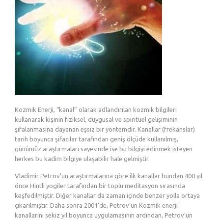
Kozmik Enerji, “kanal” olarak adlandırılan kozmik bilgileri
kullanarak kişinin fiziksel, duygusal ve spiritüel gelişiminin
şifalanmasına dayanan eşsiz bir yöntemdir. Kanallar (frekanslar)
tarih boyunca şifacılar tarafından geniş ölçüde kullanılmış,
günümüz araştırmaları sayesinde ise bu bilgiyi edinmek isteyen
herkes bu kadim bilgiye ulaşabilir hale gelmiştir.
Vladimir Petrov’un araştırmalarına göre ilk kanallar bundan 400 yıl
önce Hintli yogiler tarafından bir toplu meditasyon sırasında
keşfedilmiştir. Diğer kanallar da zaman içinde benzer yolla ortaya
çıkarılmıştır. Daha sonra 2001’de, Petrov’un Kozmik enerji
kanallarını sekiz yıl boyunca uygulamasının ardından, Petrov’un