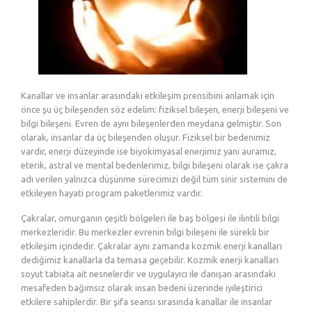
Kanallar ve insanlar arasındaki etkileşim prensibini anlamak için
önce şu üç bileşenden söz edelim: fiziksel bileşen, enerji bileşeni ve
bilgi bileşeni. Evren de aynı bileşenlerden meydana gelmiştir. Son
olarak, insanlar da üç bileşenden oluşur. Fiziksel bir bedenimiz
vardır, enerji düzeyinde ise biyokimyasal enerjimiz yani auramız,
eterik, astral ve mental bedenlerimiz, bilgi bileşeni olarak ise çakra
adı verilen yalnızca düşünme sürecimizi değil tüm sinir sistemini de
etkileyen hayati program paketlerimiz vardır.
Çakralar, omurganın çeşitli bölgeleri ile baş bölgesi ile ilintili bilgi
merkezleridir. Bu merkezler evrenin bilgi bileşeni ile sürekli bir
etkileşim içindedir. Çakralar aynı zamanda kozmik enerji kanalları
dediğimiz kanallarla da temasa geçebilir. Kozmik enerji kanalları
soyut tabiata ait nesnelerdir ve uygulayıcı ile danışan arasındaki
mesafeden bağımsız olarak insan bedeni üzerinde iyileştirici
etkilere sahiplerdir. Bir şifa seansı sırasında kanallar ile insanlar