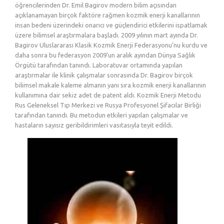
öğrencilerinden Dr. Emil Bagirov modern bilim açısından
açıklanamayan birçok faktöre rağmen kozmik enerji kanallarının
insan bedeni üzerindeki onarıcı ve güçlendirici etkilerini ispatlamak
üzere bilimsel araştırmalara başladı. 2009 yılının mart ayında Dr.
Bagirov Uluslararası Klasik Kozmik Enerji Federasyonu’nu kurdu ve
daha sonra bu federasyon 2009’un aralık ayından Dünya Sağlık
Örgütü tarafından tanındı. Laboratuvar ortamında yapılan
araştırmalar ile klinik çalışmalar sonrasında Dr. Bagirov birçok
bilimsel makale kaleme almanın yanı sıra kozmik enerji kanallarının
kullanımına dair sekiz adet de patent aldı. Kozmik Enerji Metodu
Rus Geleneksel Tıp Merkezi ve Rusya Profesyonel Şifacılar Birliği
tarafından tanındı. Bu metodun etkileri yapılan çalışmalar ve
hastaların sayısız geribildirimleri vasıtasıyla teyit edildi.