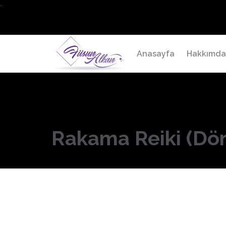
.
Anasayfa
Hakkımd
Rakama Reiki (Dö