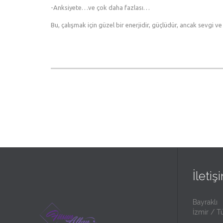
-Anksiyete…ve çok daha fazlası…
Bu, çalışmak için güzel bir enerjidir, güçlüdür, ancak sevgi ve 
İletiş
Bayraklı
İzmir / T