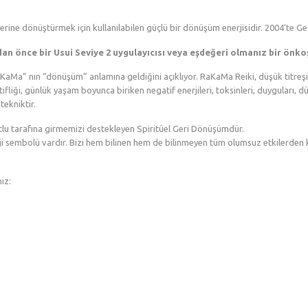
erine dönüştürmek için kullanılabilen güçlü bir dönüşüm enerjisidir. 2004’te G
n önce bir Usui Seviye 2 uygulayıcısı veya eşdeğeri olmanız bir önko
aKaMa” nın “dönüşüm” anlamına geldiğini açıklıyor. RaKaMa Reiki, düşük titreşim
ifliği, günlük yaşam boyunca biriken negatif enerjileri, toksinleri, duyguları, d
tekniktir.
tlu tarafına girmemizi destekleyen Spiritüel Geri Dönüşümdür.
 sembolü vardır. Bizi hem bilinen hem de bilinmeyen tüm olumsuz etkilerden ko
niz: