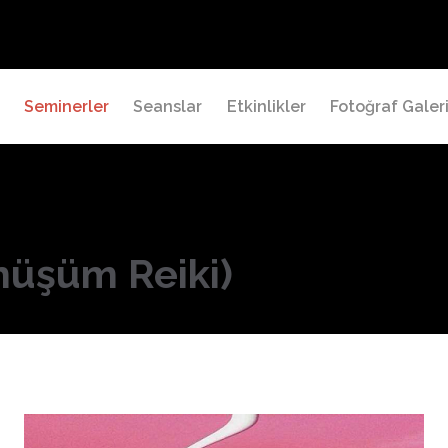
a
Seminerler
Seanslar
Etkinlikler
Fotoğraf Galeri
nüşüm Reiki)