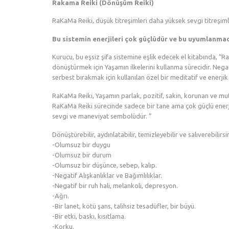
Rakama Reiki (Dönüşüm Reiki)
RaKaMa Reiki, düşük titreşimleri daha yüksek sevgi titreşiml
Bu sistemin enerjileri çok güçlüdür ve bu uyumlanmada
Kurucu, bu eşsiz şifa sistemine eşlik edecek el kitabında, “R
dönüştürmek için Yaşamın ilkelerini kullanma sürecidir. Negat
serbest bırakmak için kullanılan özel bir meditatif ve enerjik 
RaKaMa Reiki, Yaşamın parlak, pozitif, sakin, korunan ve mu
RaKaMa Reiki sürecinde sadece bir tane ama çok güçlü enerji
sevgi ve maneviyat sembolüdür. ”
Dönüştürebilir, aydınlatabilir, temizleyebilir ve salıverebilirsi
-Olumsuz bir duygu
-Olumsuz bir durum
-Olumsuz bir düşünce, sebep, kalıp.
-Negatif Alışkanlıklar ve Bağımlılıklar.
-Negatif bir ruh hali, melankoli, depresyon.
-Ağrı.
-Bir lanet, kötü şans, talihsiz tesadüfler, bir büyü.
-Bir etki, baskı, kısıtlama.
-Korku.