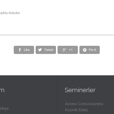
ışıkla doludur.
Like
Tweet
+1
Pin it




im
Seminerler
Access Consciousness
ürkiye
Kozmik Enerji