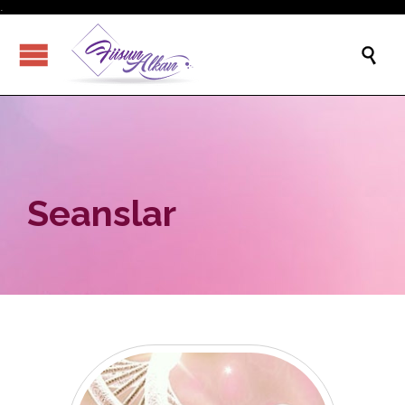
.

Seanslar