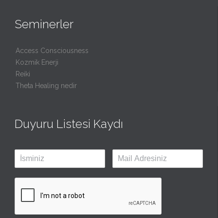
Seminerler
Access Consciousness
Kozmik Enerji
Reiki
Theta Healing nedir
Duyuru Listesi Kaydı