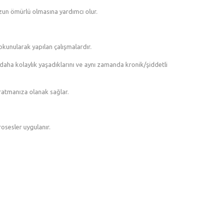
uzun ömürlü olmasına yardımcı olur.
okunularak yapılan çalışmalardır.
a daha kolaylık yaşadıklarını ve aynı zamanda kronik/şiddetli
ratmanıza olanak sağlar.
osesler uygulanır.