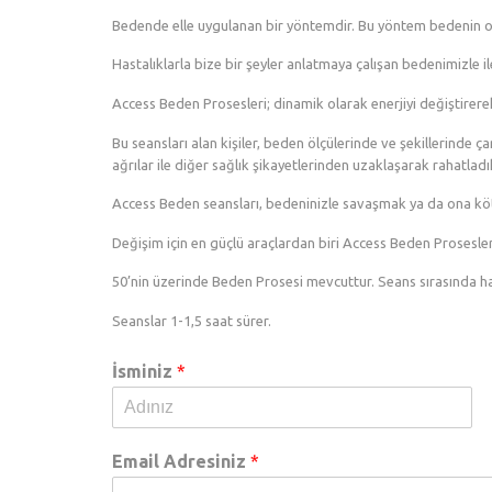
Bedende elle uygulanan bir yöntemdir. Bu yöntem bedenin orij
Hastalıklarla bize bir şeyler anlatmaya çalışan bedenimizle ilet
Access Beden Prosesleri; dinamik olarak enerjiyi değiştirerek
Bu seansları alan kişiler, beden ölçülerinde ve şekillerinde 
ağrılar ile diğer sağlık şikayetlerinden uzaklaşarak rahatladık
Access Beden seansları, bedeninizle savaşmak ya da ona köt
Değişim için en güçlü araçlardan biri Access Beden Prosesler
50’nin üzerinde Beden Prosesi mevcuttur. Seans sırasında hang
Seanslar 1-1,5 saat sürer.
İsminiz
*
Email Adresiniz
*