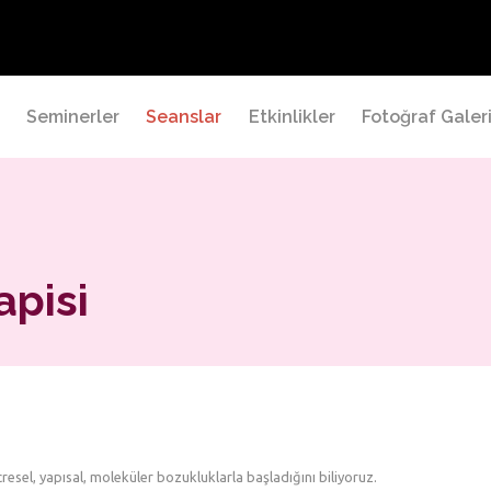
a
Seminerler
Seanslar
Etkinlikler
Fotoğraf Galeri
pisi
resel, yapısal, moleküler bozukluklarla başladığını biliyoruz.