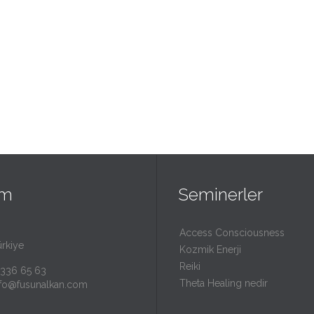
im
Seminerler
Access Consciousness
ürkiye
Kozmik Enerji
Reiki
 336 65 63
Theta Healing nedir
nfo@fusunalkan.com