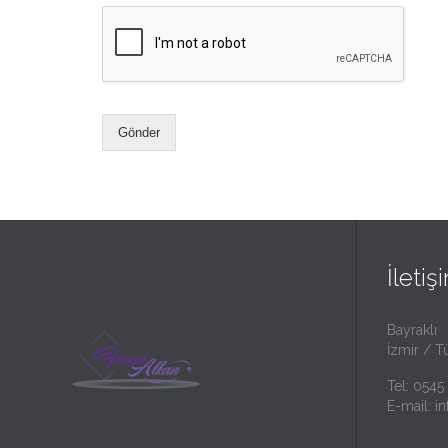
Gönder
İletiş
Bayraklı
İzmir / T
Tel: 0545
E-mail:
i