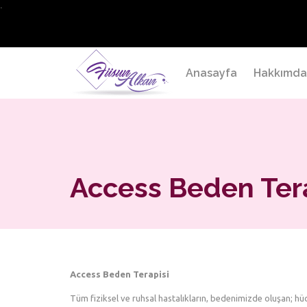
.
Anasayfa
Hakkımd
Access Beden Tera
Access Beden Terapisi
Tüm fiziksel ve ruhsal hastalıkların, bedenimizde oluşan; hüc