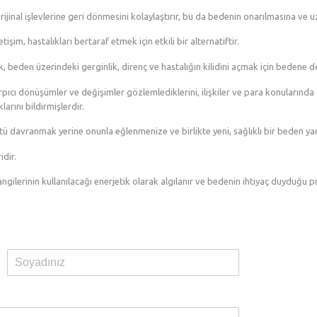
inal işlevlerine geri dönmesini kolaylaştırır, bu da bedenin onarılmasına ve 
işim, hastalıkları bertaraf etmek için etkili bir alternatiftir.
, beden üzerindeki gerginlik, direnç ve hastalığın kilidini açmak için bedene d
çarpıcı dönüşümler ve değişimler gözlemlediklerini, ilişkiler ve para konularınd
larını bildirmişlerdir.
ü davranmak yerine onunla eğlenmenize ve birlikte yeni, sağlıklı bir beden ya
idir.
ilerinin kullanılacağı enerjetik olarak algılanır ve bedenin ihtiyaç duyduğu pr