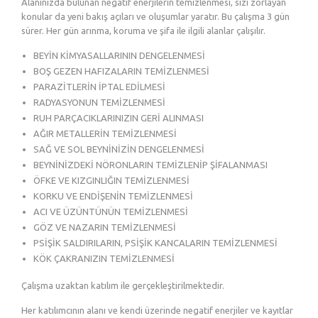
Alanınızda bulunan negatif enerjilerin temizlenmesi, sizi zorlayan
konular da yeni bakış açıları ve oluşumlar yaratır. Bu çalışma 3 gün
sürer. Her gün arınma, koruma ve şifa ile ilgili alanlar çalışılır.
BEYİN KİMYASALLARININ DENGELENMESİ
BOŞ GEZEN HAFIZALARIN TEMİZLENMESİ
PARAZİTLERİN İPTAL EDİLMESİ
RADYASYONUN TEMİZLENMESİ
RUH PARÇACIKLARINIZIN GERİ ALINMASI
AĞIR METALLERİN TEMİZLENMESİ
SAĞ VE SOL BEYNİNİZİN DENGELENMESİ
BEYNİNİZDEKİ NÖRONLARIN TEMİZLENİP ŞİFALANMASI
ÖFKE VE KIZGINLIĞIN TEMİZLENMESİ
KORKU VE ENDİŞENİN TEMİZLENMESİ
ACI VE ÜZÜNTÜNÜN TEMİZLENMESİ
GÖZ VE NAZARIN TEMİZLENMESİ
PSİŞİK SALDIRILARIN, PSİŞİK KANCALARIN TEMİZLENMESİ
KÖK ÇAKRANIZIN TEMİZLENMESİ
Çalışma uzaktan katılım ile gerçekleştirilmektedir.
Her katılımcının alanı ve kendi üzerinde negatif enerjiler ve kayıtlar