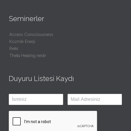
Seminerler
Access Consciousness
Kozmik Enerji
Reiki
Theta Healing nedir
Duyuru Listesi Kaydı